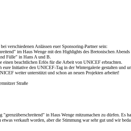
ei verschiedenen Anlässen euer Sponsoring-Partner sein:
schreitend" im Haus Wenge mit den Highlights des Bretonischen Abends
nd Fülle" in Hans A und B.
e einen beachtlichen Erlös für die Arbeit von UNICEF erbrachten.
 eure Initiative den UNICEF-Tag in der Wintergalerie gestalten und uns
UNICEF weiter unterstützt und schon an neuen Projekten arbeitet!
mnitzer Straße
ung "grenzü­berschreitend" in Haus Wenge mitzumachen zu dürfen. Es hab
m etwas verkauft worden, aber die Stimmung war sehr gut und wir bed