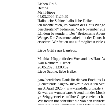
Lieben Gruß
Bettina
Matt Hüppe
04.03.2026
11:26:29
Hallo liebe Sabine, hallo liebe Heike,
ich möchte mich, im Namen des Haus Wenge Lan
berschreitend" bedanken. Von November 2025
Ländern bewundern. Der "Bretonische Abend" 
Wenge. Die Zusammenarbeit mit der Deutsch-­
erweitert. Wir freuen uns auf möglichst viel
Liebe Grüße aus Lanstrop.
Matthias Hüppe für den Vorstand des Haus W
Karl Reinhard Fischer
26.05.2025
13:03:32
Liebe Sabine, liebe Heike,
ganz herzlichen Dank für die von Euch ins L
„Leuchtende Augen-Blicke“ in der Alten Sch
am 3. April 2025. ( www.eindollarbrille.de )
Es war ein wunderbarer Abend mit der Musi
großzügigerweise auf ihre Gage verzichtet h
Wir freuen uns sehr über die von den zahlre