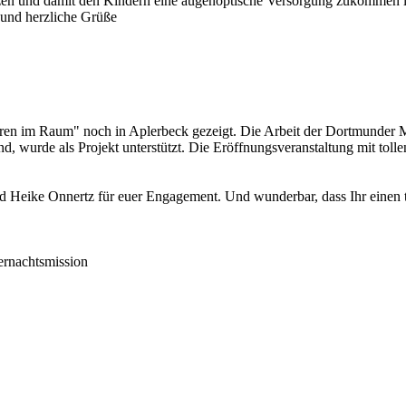
etzen und damit den Kindern eine augenoptische Versorgung zukommen 
und herzliche Grüße
en im Raum" noch in Aplerbeck gezeigt. Die Arbeit der Dortmunder Mi
d, wurde als Projekt unterstützt. Die Eröffnungsveranstaltung mit tol
d Heike Onnertz für euer Engagement. Und wunderbar, dass Ihr einen 
ernachtsmission