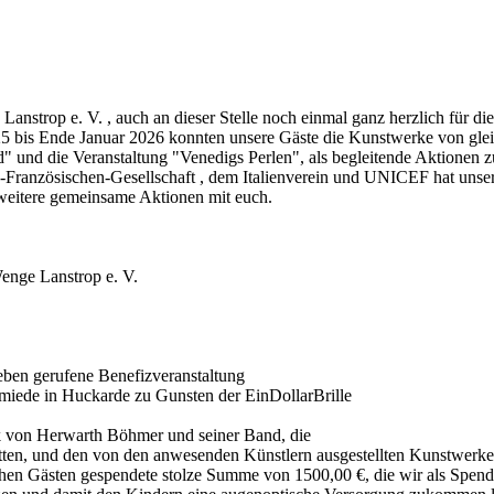
strop e. V. , auch an dieser Stelle noch einmal ganz herzlich für di
 bis Ende Januar 2026 konnten unsere Gäste die Kunstwerke von glei
und die Veranstaltung "Venedigs Perlen", als begleitende Aktionen zu
Franzö­sischen-­Gesellschaft , dem Italienverein und UNICEF hat unse
e weitere gemeinsame Aktionen mit euch.
enge Lanstrop e. V.
eben gerufene Benefizveranstaltung
miede in Huckarde zu Gunsten der EinDollarBrille
k von Herwarth Böhmer und seiner Band, die
atten, und den von den anwesenden Künstlern ausgestellten Kunstwerke
ichen Gästen gespendete stolze Summe von 1500,00 €, die wir als Spen